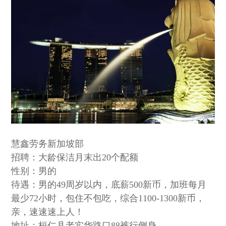
慧鑫劳务新加坡部
招聘：大龄保洁月末出20个配额
性别：男的
待遇：男的49周岁以内，底薪500新币，加班每月
最少72小时，包住不包吃，综合1100-1300新币，
亲，速速速上人！
地址：桓仁县老实华路口88裤行侧身。