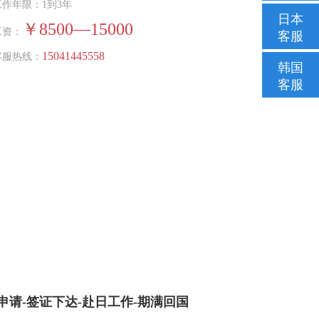
工作年限：1到3年
日本
￥8500—15000
工资：
客服
15041445558
客服热线：
韩国
客服
申请-签证下达-赴日工作-期满回国