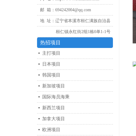
邮 箱：694242004@qq.com
地 址：辽宁省本溪市桓仁满族自治县
桓仁镇永红街2组1栋0单1-1号
热招项目
•
主打项目
•
日本项目
•
韩国项目
•
新加坡项目
•
国际海员海乘
•
新西兰项目
•
加拿大项目
•
欧洲项目